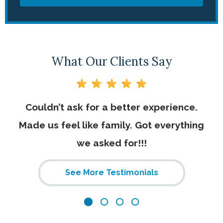
What Our Clients Say
ng
Couldn’t ask for a better experience.
T
to
Made us feel like family. Got everything
we asked for!!!
you
See More Testimonials